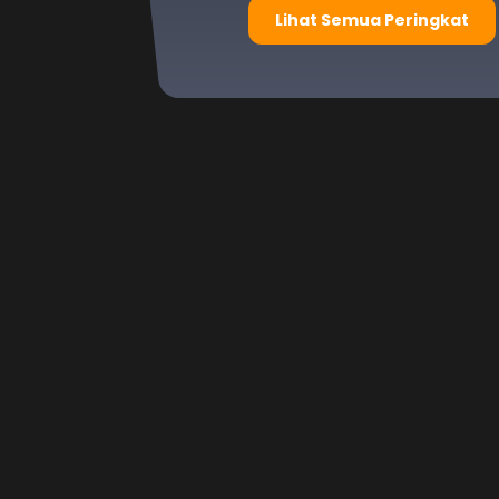
Lihat Semua Peringkat