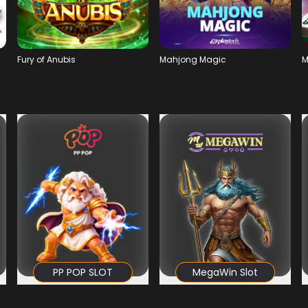
Fury of Anubis
Mahjong Magic
M
Demo
Main Game
Main Game
PP POP SLOT
MegaWin Slot