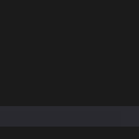
P
 seru dengan winrate tertinggi setiap hari.