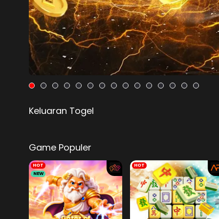
Keluaran Togel
Game Populer
HOT
HOT
NEW