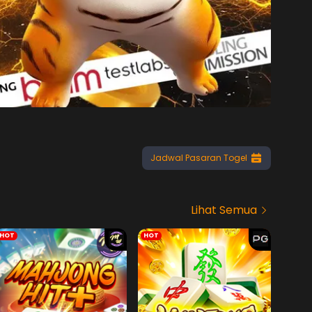
Jadwal Pasaran Togel
>
Lihat Semua
HOT
HOT