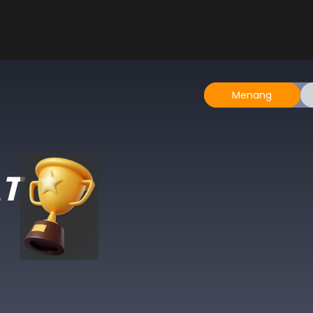
Menang
T