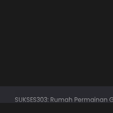
SUKSES303: Rumah Permainan Ga
SUKSES303
adalah rumah permainan game online digital