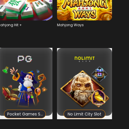
ahjong Hit +
Mahjong Ways
Demo
Main Game
Main Game
Pocket Games Soft
No Limit City Slot