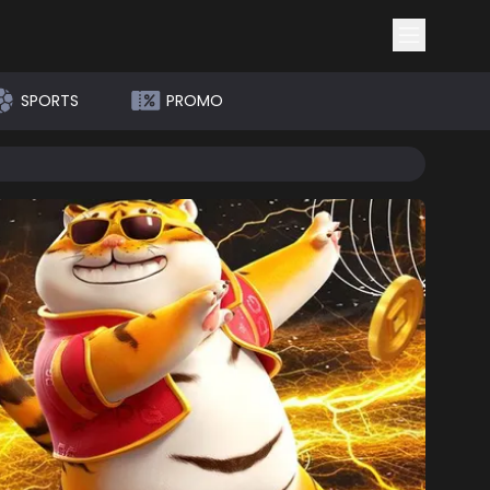
SPORTS
PROMO